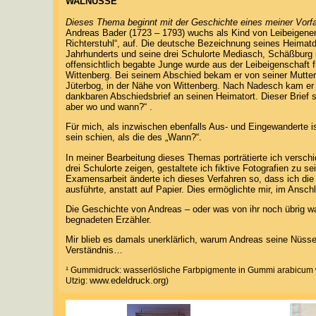
WALNÜSSE
Dieses Thema beginnt mit der Geschichte eines meiner Vorfa
Andreas Bader (1723 – 1793) wuchs als Kind von Leibeigen
Richterstuhl“, auf. Die deutsche Bezeichnung seines Heimatdo
Jahrhunderts und seine drei Schulorte Mediasch, Schäßburg und
offensichtlich begabte Junge wurde aus der Leibeigenschaft
Wittenberg. Bei seinem Abschied bekam er von seiner Mutter e
Jüterbog, in der Nähe von Wittenberg. Nach Nadesch kam er 
dankbaren Abschiedsbrief an seinen Heimatort. Dieser Brief 
aber wo und wann?“ .
Für mich, als inzwischen ebenfalls Aus- und Eingewanderte i
sein schien, als die des „Wann?“.
In meiner Bearbeitung dieses Themas porträtierte ich versc
drei Schulorte zeigen, gestaltete ich fiktive Fotografien zu 
Examensarbeit änderte ich dieses Verfahren so, dass ich d
ausführte, anstatt auf Papier. Dies ermöglichte mir, im Ans
Die Geschichte von Andreas – oder was von ihr noch übrig w
begnadeten Erzähler.
Mir blieb es damals unerklärlich, warum Andreas seine Nüsse
Verständnis…
¹ Gummidruck: wasserlösliche Farbpigmente in Gummi arabicum we
www.edeldruck.org
Utzig:
)