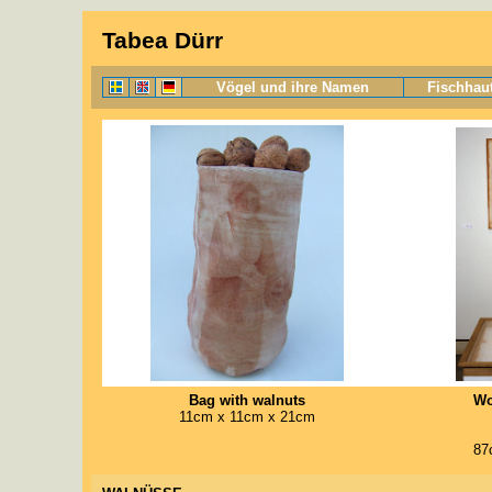
Tabea Dürr
Vögel und ihre Namen
Fischhau
Bag with walnuts
Wo
11cm x 11cm x 21cm
87