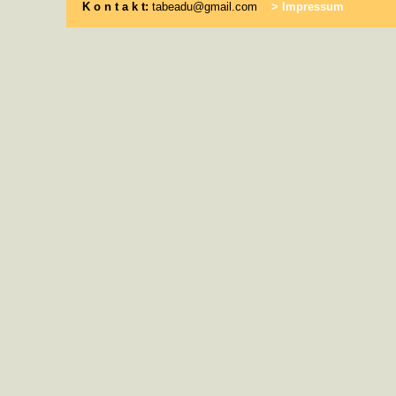
K o n t a k t:
tabeadu@gmail.com
> Impressum